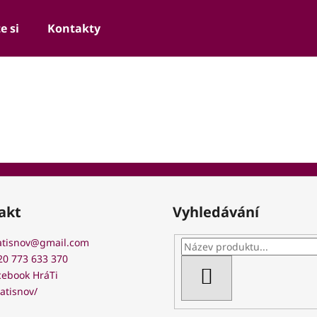
e si
Kontakty
Co potřebujete najít?
HLEDAT
akt
Vyhledávání
atisnov
@
gmail.com
20 773 633 370
cebook HráTi
HLEDAT
atisnov/