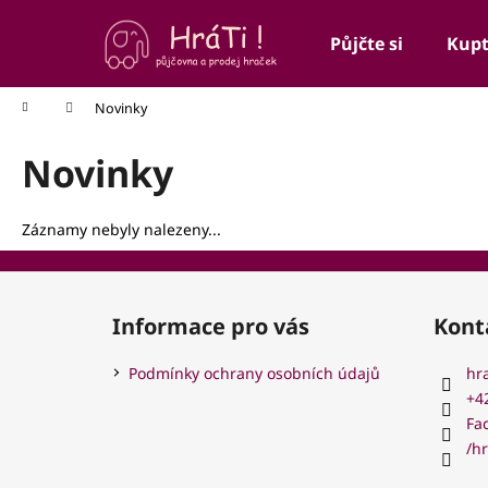
K
Přejít
na
o
Půjčte si
Kupt
obsah
Zpět
Zpět
š
do
do
í
Domů
Novinky
k
obchodu
obchodu
Novinky
Záznamy nebyly nalezeny...
Z
á
Informace pro vás
Kont
p
a
Podmínky ochrany osobních údajů
hr
t
+4
í
Fa
/hr