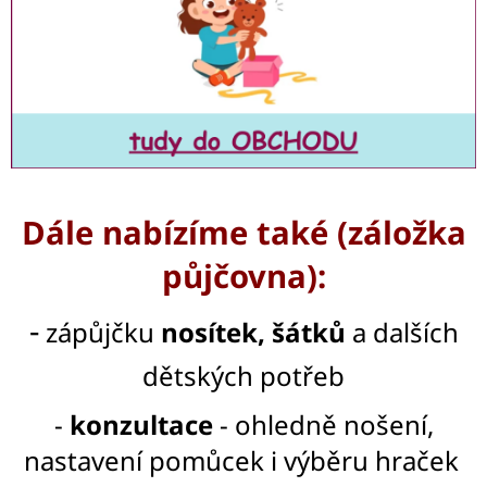
Dále nabízíme také (záložka
půjčovna):
-
zápůjčku
nosítek, šátků
a dalších
dětských potřeb
-
k
onzultace
- ohledně nošení,
nastavení pomůcek i výběru hraček