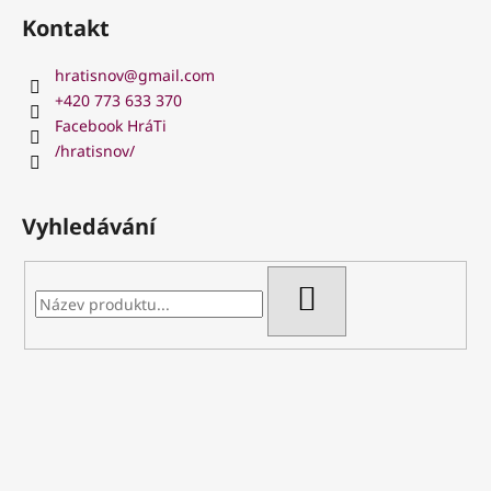
Kontakt
hratisnov
@
gmail.com
+420 773 633 370
Facebook HráTi
/hratisnov/
Vyhledávání
HLEDAT