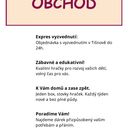
a
j
í
t
?
Expres vyzvednutí:
Objednávka s vyzvednutím v Tišnově do
24h.
Zábavné a edukativní!
HLEDAT
Kvalitní hračky pro rozvoj vašich dětí,
volný čas pro vás.
K Vám domů a zase zpět.
Jeden box, stovky hraček. Každý týden
nové a bez plné půdy.
Poradíme Vám!
Najdeme dárek přizpůsobený vašim
potřebám a přáním.