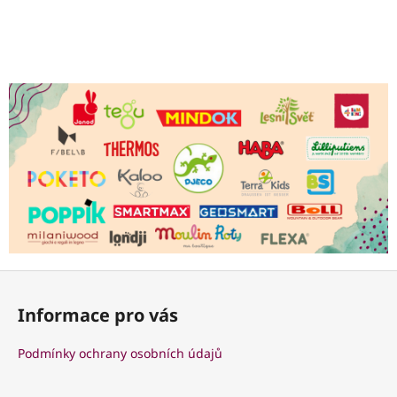
Z
á
Informace pro vás
p
a
Podmínky ochrany osobních údajů
t
í